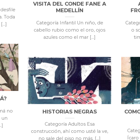
VISITA DEL CONDE FANE A
desfile
MEDELLÍN
FR
a. Toda
Categoría Infantil Un niño, de
Catego
...]
cabello rubio como el oro, ojos
o so
azules como el mar [...]
ti
Á?
amá no
HISTORIAS NEGRAS
COMO
e un
Categoría Adultos Esa
.]
Categ
construcción, ahí como usté la ve,
Ícaro 
no sale del piso no más. [...]