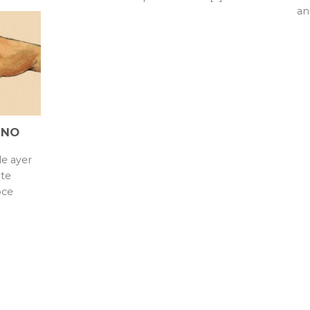
an
 NO
de ayer
te
oce